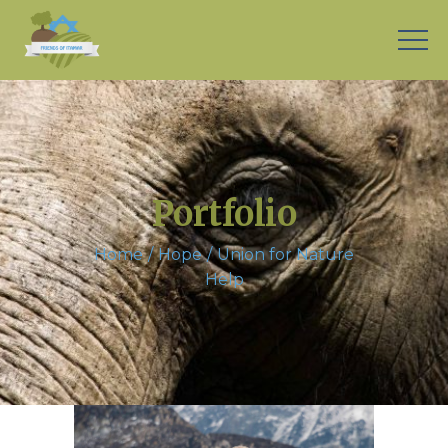
Portfolio
Home
Hope
Union for Nature
Help